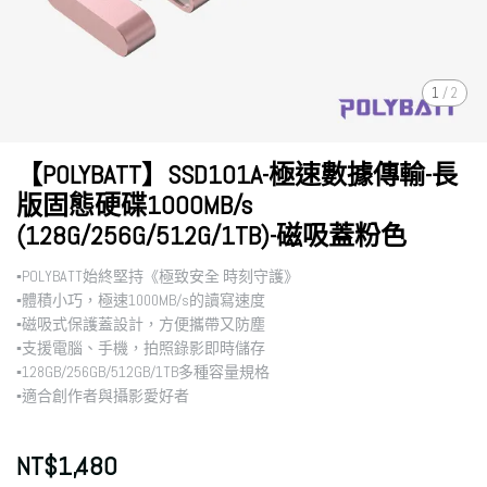
1
/
2
【POLYBATT】SSD101A-極速數據傳輸-長
版固態硬碟1000MB/s
(128G/256G/512G/1TB)-磁吸蓋粉色
▪︎POLYBATT始終堅持《極致安全 時刻守護》
▪︎體積小巧，極速1000MB/s的讀寫速度
▪︎磁吸式保護蓋設計，方便攜帶又防塵
▪︎支援電腦、手機，拍照錄影即時儲存
▪︎128GB/256GB/512GB/1TB多種容量規格
▪︎適合創作者與攝影愛好者
NT$1,480