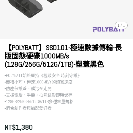
1
/
1
【POLYBATT】SSD101-極速數據傳輸-長
版固態硬碟1000MB/s
(128G/256G/512G/1TB)-塑蓋黑色
▪︎POLYBATT始終堅持《極致安全 時刻守護》
▪︎體積小巧，極速1000MB/s的讀寫速度
▪︎防塵保護蓋，髒污全走開
▪︎支援電腦、手機，拍照錄影即時儲存
▪︎128GB/256GB/512GB/1TB多種容量規格
▪︎適合創作者與攝影愛好者
NT$1,380