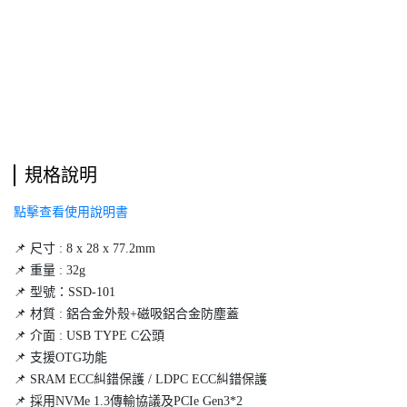
規格說明
點擊查看使用說明書
2、將「Apple ProRes」打開
📌 尺寸 : 8 x 28 x 77.2mm
3、打開相機 ➜ 選擇「錄影」➜ 左上角會出現「Apple ProRes」（若
📌 重量 : 32g
出現刪除線，請再點擊一次）
📌 型號：SSD-101
📌 材質 : 鋁合金外殼+磁吸鋁合金防塵蓋
4、底下出現「USB-C」表示為已設定儲存至SSD
📌 介面 : USB TYPE C公頭
📌 支援OTG功能
📌 SRAM ECC糾錯保護 / LDPC ECC糾錯保護
★如何查看★
📌 採用NVMe 1.3傳輸協議及PCIe Gen3*2