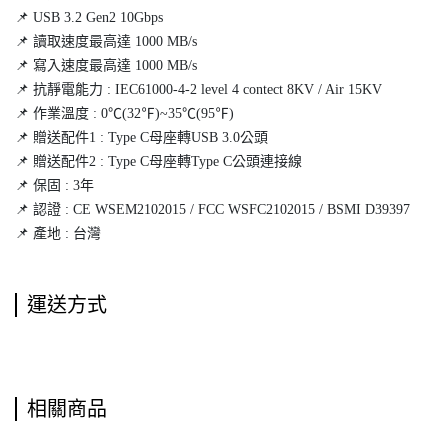
📌 USB 3.2 Gen2 10Gbps
1、進入「檔案」➜ 選擇左上角「瀏覽」➜ 選擇「SSD」
📌 讀取速度最高達 1000 MB/s
📌 寫入速度最高達 1000 MB/s
2、將「DCIM」打開查看錄影檔
📌 抗靜電能力 : IEC61000-4-2 level 4 contect 8KV / Air 15KV
📌 作業溫度 : 0℃(32℉)~35℃(95℉)
📌 贈送配件1 : Type C母座轉USB 3.0公頭
★轉移照片至SSD★
📌 贈送配件2 : Type C母座轉Type C公頭連接線
📌 保固 : 3年
1. 需先將硬碟接上手機
📌 認證 : CE WSEM2102015 / FCC WSFC2102015 / BSMI D39397
2. 點擊檔案 APP
📌 產地 : 台灣
3. 點擊 SSD項目
4. 長壓螢幕新增資料夾
5. 進入照片APP
運送方式
6. 選取照片
7. 右下方選項(三個點點)
8. 點選拷貝
9. 回到檔案 APP裡的 SSD項目
相關商品
10. 進入新增的資料夾
11. 長壓螢幕，點擊貼上