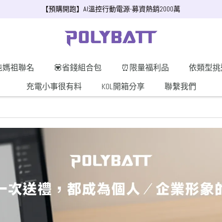
【預購開跑】AI溫控行動電源-募資熱銷2000萬
屯媽祖聯名
💟省錢組合包
⏰限量福利品
依類型挑
充電小事很有料
KOL開箱分享
聯繫我們