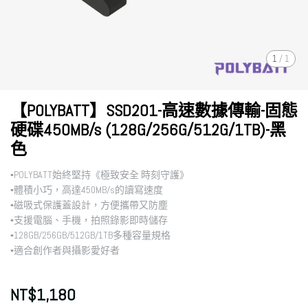
1
/
1
【POLYBATT】SSD201-高速數據傳輸-固態
硬碟450MB/s (128G/256G/512G/1TB)-黑
色
▪︎POLYBATT始終堅持《極致安全 時刻守護》
▪︎體積小巧，高達450MB/s的讀寫速度
▪︎磁吸式保護蓋設計，方便攜帶又防塵
▪︎支援電腦、手機，拍照錄影即時儲存
▪︎128GB/256GB/512GB/1TB多種容量規格
▪︎適合創作者與攝影愛好者
NT$1,180