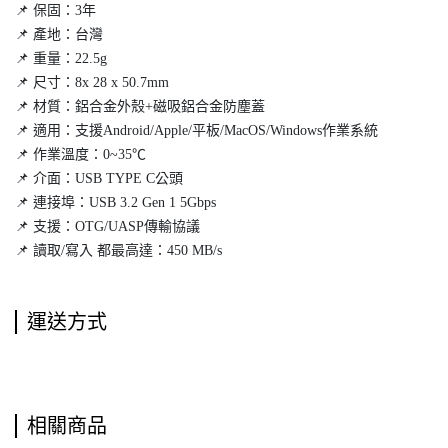
📌 保固：3年
📌 產地：台灣
📌 重量：22.5g
📌 尺寸：8x 28 x 50.7mm
📌 材質：鋁合金外殼+磁吸鋁合金防塵蓋
📌 適用：支援Android/Apple/平板/MacOS/Windows作業系統
📌 作業溫度：0~35℃
📌 介面：USB TYPE C公頭
📌 連接埠：USB 3.2 Gen 1 5Gbps
📌 支援：OTG/UASP傳輸協議
📌 讀取/寫入 都最高達：450 MB/s
運送方式
相關商品