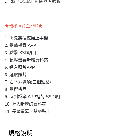
2、將「DCIM」打開查看錄影
★轉移照片至SSD★
1. 需先將硬碟接上手機
2. 點擊檔案 APP
3. 點擊 SSD項目
4. 長壓螢幕新增資料夾
5. 進入照片APP
6. 選取照片
7. 右下方選項(三個點點)
8. 點選拷貝
9. 回到檔案 APP裡的 SSD項目
10. 進入新增的資料夾
11. 長壓螢幕，點擊貼上
規格說明