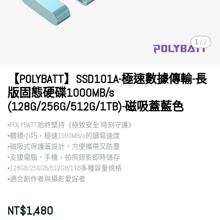
1
/
2
【POLYBATT】SSD101A-極速數據傳輸-長
版固態硬碟1000MB/s
(128G/256G/512G/1TB)-磁吸蓋藍色
▪︎POLYBATT始終堅持《極致安全 時刻守護》
▪︎體積小巧，極速1000MB/s的讀寫速度
▪︎磁吸式保護蓋設計，方便攜帶又防塵
▪︎支援電腦、手機，拍照錄影即時儲存
▪︎128GB/256GB/512GB/1TB多種容量規格
▪︎適合創作者與攝影愛好者
NT$1,480