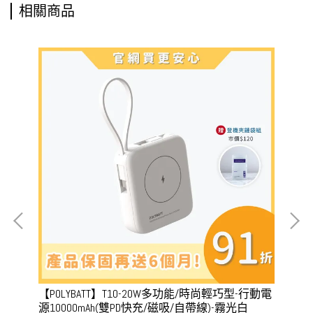
相關商品
動電
【POLYBATT】T10-20W多功能/時尚輕巧型-行動電
【P
源10000mAh(雙PD快充/磁吸/自帶線)-霧光白
源1