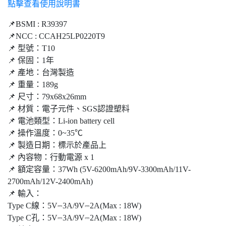
點擊查看使用說明書
📌BSMI : R39397
📌NCC : CCAH25LP0220T9
📌 型號：T10
📌 保固：1年
📌 產地：台灣製造
📌 重量：189g
📌 尺寸：79x68x26mm
📌 材質：電子元件、SGS認證塑料
📌 電池類型：Li-ion battery cell
📌 操作溫度：0~35℃
📌 製造日期：標示於產品上
📌 內容物：行動電源 x 1
📌 額定容量：37Wh (5V-6200mAh/9V-3300mAh/11V-
2700mAh/12V-2400mAh)
📌 輸入：
Type C線：5V⎓3A/9V⎓2A(Max : 18W)
Type C孔：5V⎓3A/9V⎓2A(Max : 18W)