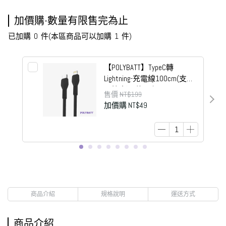
加價購-數量有限售完為止
已加購
0
件
(本區商品可以加購
1
件)
【POLYBATT】TypeC轉
Lightning-充電線100cm(支援
6A快充)-E款黑色
售價
NT$199
加價購
NT$49
商品介紹
規格說明
運送方式
商品介紹