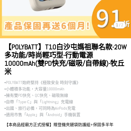
1
/
2
【POLYBATT】T10白沙屯媽祖聯名款-20W
多功能/時尚輕巧型-行動電源
10000mAh(雙PD快充/磁吸/自帶線)-牧丘
米
▪︎POLYBATT始終堅持《極致安全 時刻守護》
▪︎小體積多功能，大容量10000mAh
▪︎擁有雙PD快充、QC快充、磁吸無線
▪︎自帶「Type-C」與「Lightning」充電線
▪︎出國、旅行必備，可同時為AirPods充電
▪︎適用市售「Apple」與「Android」手機裝置
【本商品經廟方正式授權】贈登機夾鏈袋防護組+保固多半年