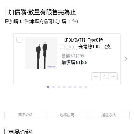
加價購-數量有限售完為止
已加購
0
件
(本區商品可以加購
1
件)
【POLYBATT】TypeC轉
Lightning-充電線100cm(支援
6A快充)-E款黑色
售價
NT$199
加價購
NT$49
商品介紹
規格說明
運送方式
商品介紹