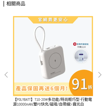
相關商品
動電
【POLYBATT】T10-20W多功能/時尚輕巧型-行動電
【P
源10000mAh(雙PD快充/磁吸/自帶線)-霧光白
源1