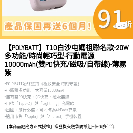
1
/
2
【POLYBATT】T10白沙屯媽祖聯名款-20W
多功能/時尚輕巧型-行動電源
10000mAh(雙PD快充/磁吸/自帶線)-薄霧
紫
▪︎POLYBATT始終堅持《極致安全 時刻守護》
▪︎小體積多功能，大容量10000mAh
▪︎擁有雙PD快充、QC快充、磁吸無線
▪︎自帶「Type-C」與「Lightning」充電線
▪︎出國、旅行必備，可同時為AirPods充電
▪︎適用市售「Apple」與「Android」手機裝置
【本商品經廟方正式授權】贈登機夾鏈袋防護組+保固多半年