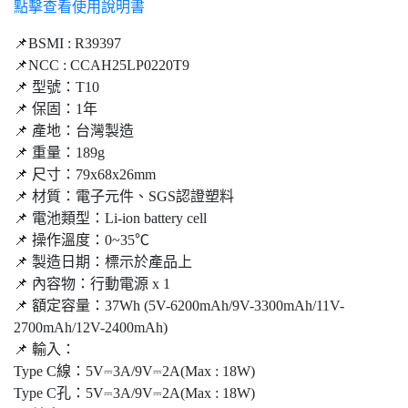
點擊查看使用說明書
📌BSMI : R39397
📌NCC : CCAH25LP0220T9
📌 型號：T10
📌 保固：1年
📌 產地：台灣製造
📌 重量：189g
📌 尺寸：79x68x26mm
📌 材質：電子元件、SGS認證塑料
📌 電池類型：Li-ion battery cell
📌 操作溫度：0~35℃
📌 製造日期：標示於產品上
📌 內容物：行動電源 x 1
📌 額定容量：37Wh (5V-6200mAh/9V-3300mAh/11V-
2700mAh/12V-2400mAh)
📌 輸入：
Type C線：5V⎓3A/9V⎓2A(Max : 18W)
Type C孔：5V⎓3A/9V⎓2A(Max : 18W)