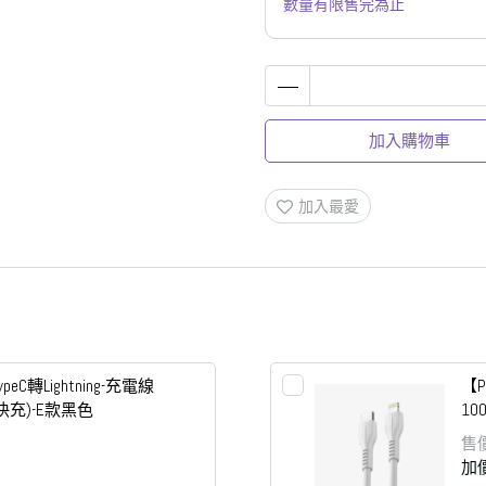
數量有限售完為止
加入購物車
加入最愛
ypeC轉Lightning-充電線
【P
A快充)-E款黑色
10
售
加