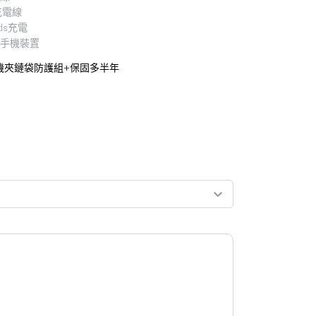
」充電線
ds充電
d」手機裝置
機夾鏈袋防護組+保固多半年