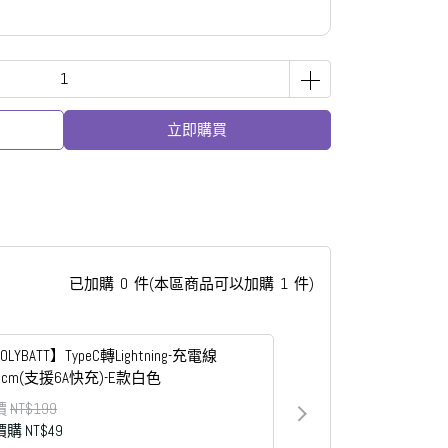
立即購買
已加購
0
件
(本區商品可以加購
1
件)
OLYBATT】TypeC轉Lightning-充電線
0cm(支援6A快充)-E款白色
價
NT$199
價購
NT$49