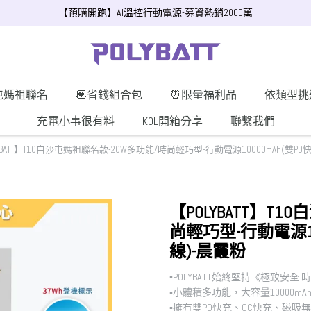
【預購開跑】AI溫控行動電源-募資熱銷2000萬
屯媽祖聯名
💟省錢組合包
⏰限量福利品
依類型挑
充電小事很有料
KOL開箱分享
聯繫我們
YBATT】T10白沙屯媽祖聯名款-20W多功能/時尚輕巧型-行動電源10000mAh(雙P
【POLYBATT】T
尚輕巧型-行動電源10
線)-晨霞粉
▪︎POLYBATT始終堅持《極致安全
▪︎小體積多功能，大容量10000mA
▪︎擁有雙PD快充、QC快充、磁吸