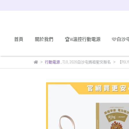
首頁
關於我們
🏆AI溫控行動電源
🩷白沙
行動電源
,
T10
,
2026白沙屯媽祖聖爻聯名
【POL