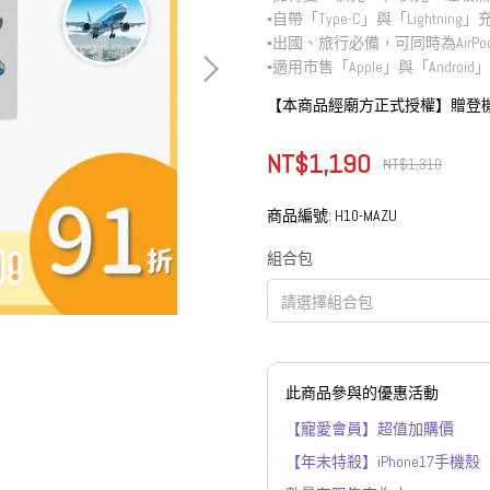
▪︎自帶「Type-C」與「Lightning
▪︎出國、旅行必備，可同時為AirPo
▪︎適用市售「Apple」與「Androi
【本商品經廟方正式授權】贈登
NT$1,190
NT$1,310
商品編號:
H10-MAZU
組合包
此商品參與的優惠活動
【寵愛會員】超值加購價
【年末特殺】iPhone17手機殼