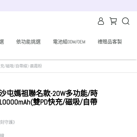
選
依功能挑選
電池組ODM/OEM
禮贈品客製
D快充/磁吸/自帶線)-晨霞粉
10白沙屯媽祖聯名款-20W多功能/時
000mAh(雙PD快充/磁吸/自帶
 時刻守護》
h
無線