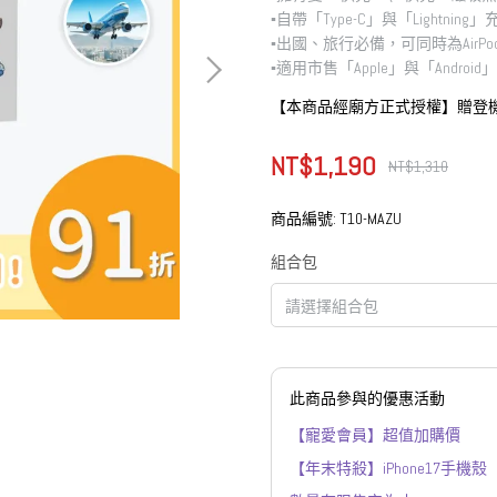
▪︎自帶「Type-C」與「Lightning
▪︎出國、旅行必備，可同時為AirPo
▪︎適用市售「Apple」與「Androi
【本商品經廟方正式授權】贈登
NT$1,190
NT$1,310
商品編號:
T10-MAZU
組合包
此商品參與的優惠活動
【寵愛會員】超值加購價
【年末特殺】iPhone17手機殼