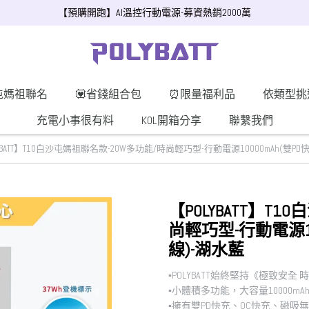
【預購開跑】AI溫控行動電源-募資熱銷2000萬
屯媽祖聯名
💟省錢組合包
⏰限量福利品
依類型挑
充電小事很有料
KOL開箱分享
聯繫我們
YBATT】T10白沙屯媽祖聯名款-20W多功能/時尚輕巧型-行動電源10000mAh(雙P
【POLYBATT】T
尚輕巧型-行動電源10
線)-湖水藍
▪︎POLYBATT始終堅持《極致安全
▪︎小體積多功能，大容量10000mA
▪︎擁有雙PD快充、QC快充、磁吸