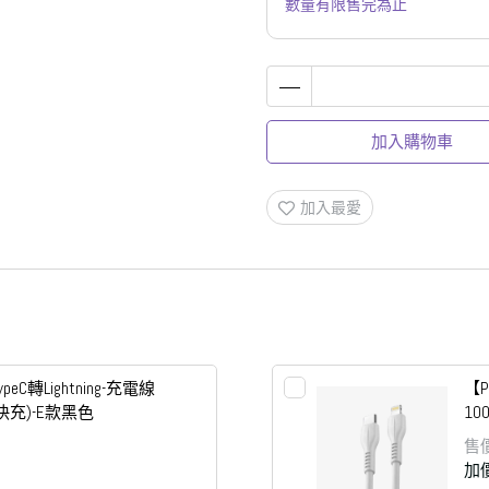
數量有限售完為止
加入購物車
加入最愛
ypeC轉Lightning-充電線
【P
A快充)-E款黑色
10
售
加