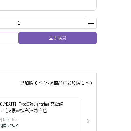
立即購買
已加購
0
件
(本區商品可以加購
1
件)
OLYBATT】TypeC轉Lightning-充電線
0cm(支援6A快充)-E款白色
價
NT$199
價購
NT$49