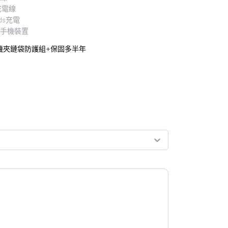
」充電線
ds充電
d」手機裝置
機夾鏈袋防護組+保固多半年