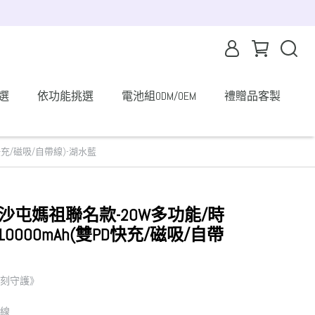
選
依功能挑選
電池組ODM/OEM
禮贈品客製
D快充/磁吸/自帶線)-湖水藍
10白沙屯媽祖聯名款-20W多功能/時
000mAh(雙PD快充/磁吸/自帶
 時刻守護》
h
無線