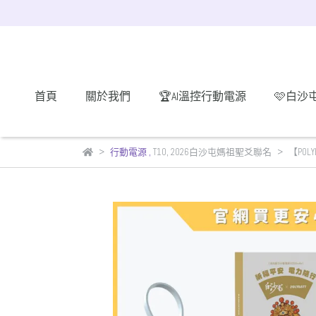
首頁
關於我們
🏆AI溫控行動電源
🩷白沙
行動電源
,
T10
,
2026白沙屯媽祖聖爻聯名
【POL