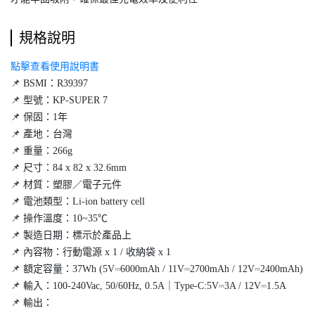
規格說明
點擊查看使用說明書
📌 BSMI：R39397
📌 型號：KP-SUPER 7
📌 保固：1年
📌 產地：台灣
📌 重量：266g
📌 尺寸：84 x 82 x 32.6mm
📌 材質：塑膠／電子元件
📌 電池類型：Li-ion battery cell
📌 操作溫度：10~35℃
📌 製造日期：標示於產品上
📌 內容物：行動電源 x 1 / 收納袋 x 1
📌 額定容量：37Wh (5V⎓6000mAh / 11V⎓2700mAh / 12V⎓2400mAh)
📌 輸入：100-240Vac, 50/60Hz, 0.5A｜Type-C:5V⎓3A / 12V⎓1.5A
📌 輸出：