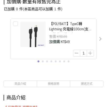
加價購-數量有限售完為止
已加購
0
件
(本區商品可以加購
1
件)
【POLYBATT】TypeC轉
Lightning-充電線100cm(支援
6A快充)-E款黑色
售價
NT$199
加價購
NT$49
商品介紹
規格說明
運送方式
商品介紹