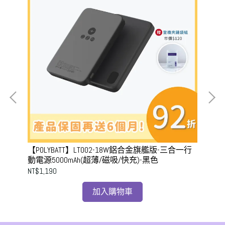
【POLYBATT】LT002-18W鋁合金旗艦版-三合一行
【P
動電源5000mAh(超薄/磁吸/快充)-黑色
行動
NT$1,190
NT$
加入購物車