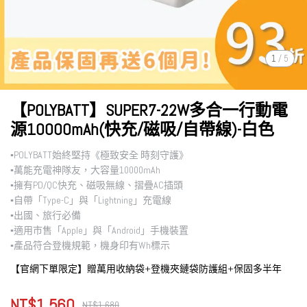
1
/
5
【POLYBATT】SUPER7-22W多合一行動電
源10000mAh(快充/磁吸/自帶線)-白色
▪︎POLYBATT始終堅持《極致安全 時刻守護》
▪︎萬能充電神隊友，大容量10000mAh
▪︎擁有PD/QC快充、磁吸無線、摺疊AC插頭
▪︎自帶「Type-C」與「Lightning」充電線
▪︎出國、旅行必備
▪︎適用市售「Apple」與「Android」手機裝置
▪︎產品符合登機規範，機身印有Wh標示
【官網下單限定】贈萬用收納袋+登機夾鏈袋防護組+保固多半年
NT$1,560
NT$1,680