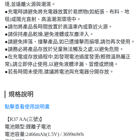
境,並遠離火源與潮濕。
●充電時請避免將充電器放置於易燃物(如紙張、布料、地
毯)或陽光直射、高溫潮濕環境中。
●請勿將產品長時間放置於高溫車內或靠近火源。
●請保持產品乾燥,避免液體或灰塵滲入。
●請避免摔落、撞擊產品,如已遭撞擊而損壞,請勿再次使用。
●請務必將產品存放於兒童無法觸及之處,以避免危險。
●在充電或存放過程中,如發現電池過度發燙(輕微溫熱屬正
常),請立即停止使用,以避免液體滲漏、冒煙或燃燒。
●若長時間未使用,建議將電池與充電器分開存放。
規格說明
點擊查看使用說明書
【R37 AA(三號)】
電池類型:鋰離子電池
電池容量:2466mAh(1.5V) / 3699mWh