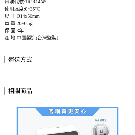
電池代號:1ICR14/45
使用溫度:0~35°C
尺 寸:Ø14x50mm
重 量:20±0.5g
保 固:3年
產 地:中國製造(台灣監製)
運送方式
相關商品