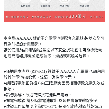
本產品(AA/AAA 鋰離子充電電池與配套充電器)皆以安全可
靠為前提設計與製造。
請於使用前詳細閱讀並遵循以下安全規範,否則可能導致電
池或充電器損壞,並造成漏液、過熱或燃燒等危險。
●僅適用本產品 (R37/R11) 鋰離子 AA/AAA 充電電池,請勿用
於其他電池(如鎳氫、鎳鎘、碳性電池等)。
●請確認電池正負極方向正確,避免因反接而導致充電失敗或
損壞。
●請勿拆解、改造或焊接電池與充電器。
●充電完成後,請及時將電池取出,以延長壽命並確保安全。
●建議工作環境溫度為0°C~35°C;長期存放時,請置於乾燥環