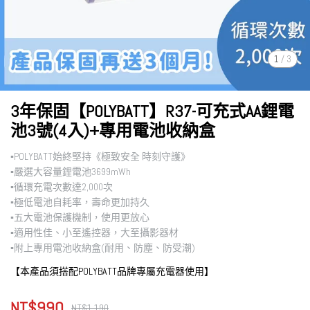
1
/
3
3年保固【POLYBATT】R37-可充式AA鋰電
池3號(4入)+專用電池收納盒
▪︎POLYBATT始終堅持《極致安全 時刻守護》
▪︎嚴選大容量鋰電池3699mWh
▪︎循環充電次數達2,000次
▪︎極低電池自耗率，壽命更加持久
▪︎五大電池保護機制，使用更放心
▪︎適用性佳、小至遙控器，大至攝影器材
▪︎附上專用電池收納盒(耐用、防塵、防受潮)
【本產品須搭配POLYBATT品牌專屬充電器使用】
NT$990
NT$1,190