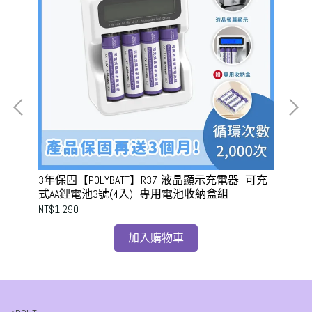
可充
3年保固【POLYBATT】R37-液晶顯示充電器+可充
3年
式AA鋰電池3號(4入)+專用電池收納盒組
+
組
NT$1,290
NT$
加入購物車