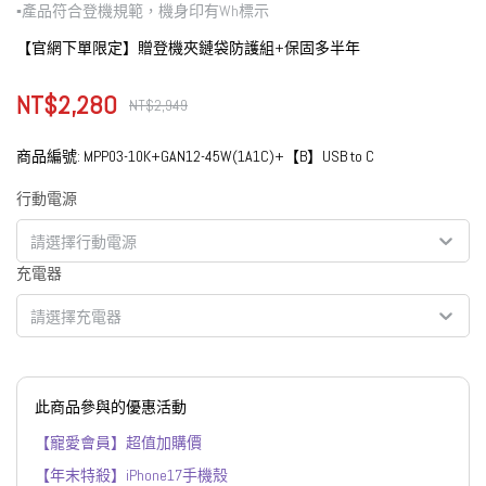
▪︎產品符合登機規範，機身印有Wh標示
【官網下單限定】贈登機夾鏈袋防護組+保固多半年
NT$2,280
NT$2,949
商品編號:
MPP03-10K+GAN12-45W(1A1C)+【B】USB to C
行動電源
請選擇行動電源
充電器
請選擇充電器
此商品參與的優惠活動
【寵愛會員】超值加購價
【年末特殺】iPhone17手機殼