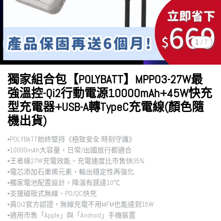
1
/
7
獨家組合包【POLYBATT】MPP03-27W最
強溫控-Qi2行動電源10000mAh+45W快充
型充電器+USB-A轉TypeC充電線(顏色隨
機出貨)
▪︎POLYBATT始終堅持《極致安全 時刻守護》
▪︎10000mAh大容量，日常/出國旅行都適合
▪︎王者級27W充電效能，充電速度比市售快35%
▪︎電芯添加石墨烯元素，輸出穩定性再強化
▪︎獨家電池配置設計，降溫有感達10℃
▪︎支援磁吸式無線、PD/QC快充
▪︎真Qi2官方認證，無線充電不用MFM也能達到15W
▪︎適用市售「Apple」與「Android」手機裝置