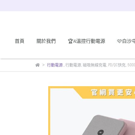
首頁
關於我們
🏆AI溫控行動電源
🩷白沙
行動電源
,
行動電源
,
磁吸無線充電
,
PD/QC快充
,
500