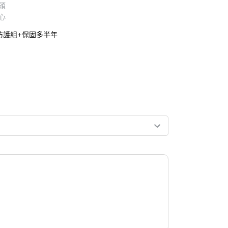
頭
心
防護組+保固多半年