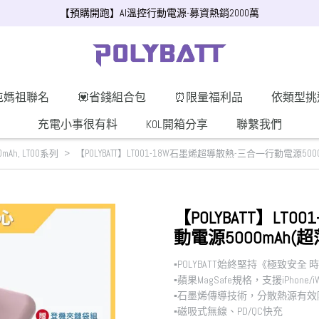
【預購開跑】AI溫控行動電源-募資熱銷2000萬
屯媽祖聯名
💟省錢組合包
⏰限量福利品
依類型挑
充電小事很有料
KOL開箱分享
聯繫我們
0mAh
,
LT00系列
【POLYBATT】LT001-18W石墨烯超導散熱-三合一行動電源500
【POLYBATT】LT
動電源5000mAh(
▪︎POLYBATT始終堅持《極致安全
▪︎蘋果MagSafe規格，支援iPhone/iWa
▪︎石墨烯傳導技術，分散熱源有效
▪︎磁吸式無線、PD/QC快充