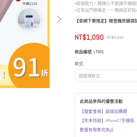
▪︎超強吸力，體積小不遮擋手機鏡
▪︎日常出門帶著走，一顆搞定好貼
【官網下單限定】贈登機夾鏈袋
NT$1,090
NT$1,210
商品編號:
LT001
款式
此商品參與的優惠活動
【寵愛會員】超值加購價
【年末特殺】iPhone17手機殼
數量有限售完為止