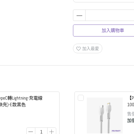
加入購物車
加入最愛
ypeC轉Lightning-充電線
【P
A快充)-E款黑色
10
售
加