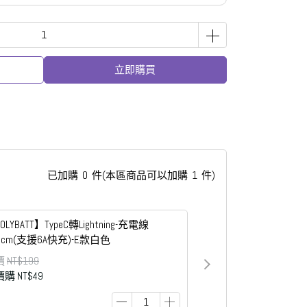
立即購買
已加購
0
件
(本區商品可以加購
1
件)
OLYBATT】TypeC轉Lightning-充電線
0cm(支援6A快充)-E款白色
價
NT$199
價購
NT$49