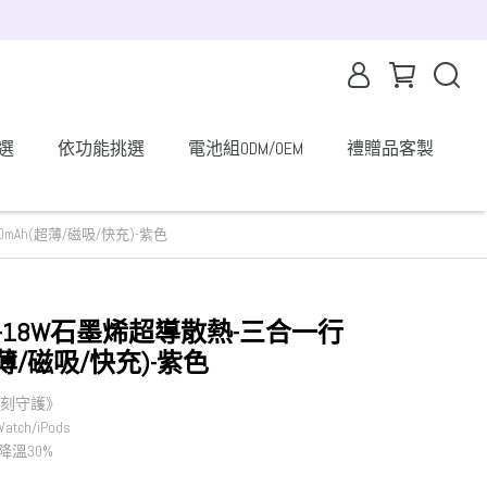
選
依功能挑選
電池組ODM/OEM
禮贈品客製
0mAh(超薄/磁吸/快充)-紫色
001-18W石墨烯超導散熱-三合一行
超薄/磁吸/快充)-紫色
 時刻守護》
tch/iPods
降溫30%