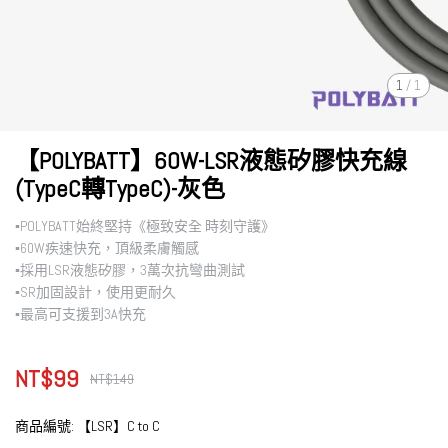
1
/
1
【POLYBATT】60W-LSR液態矽膠快充線
(TypeC轉TypeC)-灰色
▪︎POLYBATT始終堅持《極致安全 時刻守護》
▪︎60W疾速快充，頂級柔膚觸感
▪︎採用LSR液態矽膠，3萬次抗彎曲測試
▪︎SR加固設計，使用更耐久
▪︎最高可支援到3A快充
NT$99
NT$149
商品編號:
【LSR】C to C