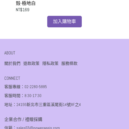
殼-極地白
殼
NT$169
NT$
加入購物車
ABOUT
關於我們
退款政策
隱私政策
服務條款
CONNECT
客服專線：02-2280-5885
客服時間：8:30-17:30
地址：24155新北市三重區溪尾街14號8F之4
企業合作 / 禮贈採購
信箱：sales03@poweraegis.com