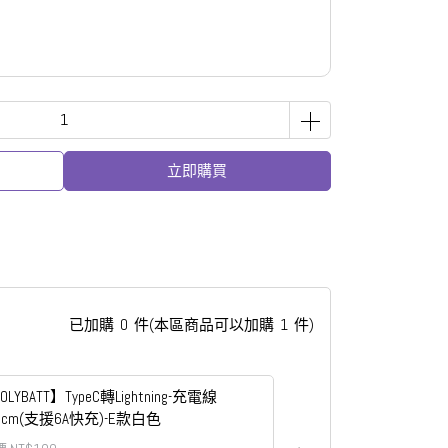
立即購買
已加購
0
件
(本區商品可以加購
1
件)
OLYBATT】TypeC轉Lightning-充電線
0cm(支援6A快充)-E款白色