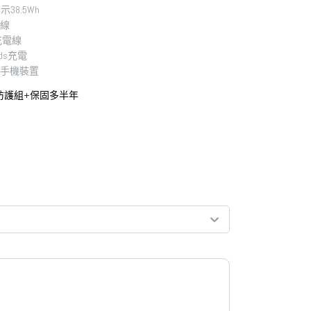
38.5Wh
無線
」充電線
ds充電
d」手機裝置
防護組+保固多半年