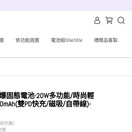
選
依功能挑選
電池組ODM/OEM
禮贈品客製
20防爆固態電池-20W多功能/時尚輕
0mAh(雙PD快充/磁吸/自帶線)-
 時刻守護》
防爆