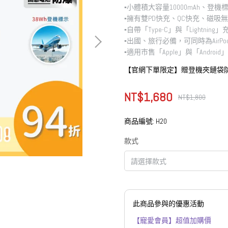
▪︎小體積大容量10000mAh、登機標示
▪︎擁有雙PD快充、QC快充、磁吸
▪︎自帶「Type-C」與「Lightning
▪︎出國、旅行必備，可同時為AirPo
▪︎適用市售「Apple」與「Androi
【官網下單限定】贈登機夾鏈袋
NT$1,680
NT$1,800
商品編號:
H20
款式
此商品參與的優惠活動
【寵愛會員】超值加購價