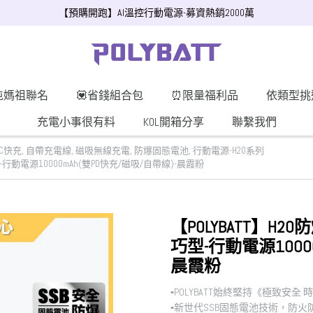
【預購開跑】AI溫控行動電源-募資熱銷2000萬
屯媽祖聯名
💟省錢組合包
⏰限量福利品
依類型挑
充電小事很有料
KOL開箱分享
聯繫我們
QC快充
,
自帶充電線
,
磁吸無線充電
,
防爆固態電池
,
行動電源-H20系列
-行動電源10000mAh(雙PD快充/磁吸/自帶線)-晨霞粉
【POLYBATT】H
巧型-行動電源1000
晨霞粉
▪︎POLYBATT始終堅持《極致安全
▪︎新世代SSB固態電池技術，防火