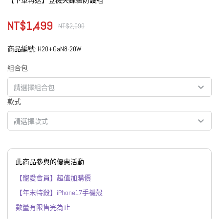
【下單再送】登機夾鍊袋防護組
NT$1,499
NT$2,090
商品編號:
H20+GaN8-20W
組合包
請選擇組合包
款式
請選擇款式
此商品參與的優惠活動
【寵愛會員】超值加購價
【年末特殺】iPhone17手機殼
數量有限售完為止