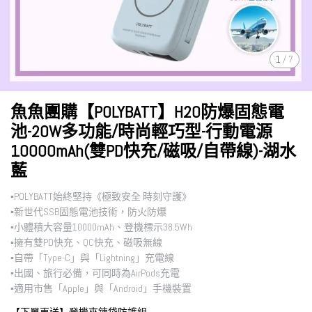
1
/
7
魚魚團購【POLYBATT】H20防爆固態電
池-20W多功能/時尚輕巧型-行動電源
10000mAh(雙PD快充/磁吸/自帶線)-湖水
藍
▪︎POLYBATT始終堅持《極致安全 時刻守護》
▪︎新世代SSB固態電池技術，防火防爆
▪︎小體積大容量10000mAh、登機標示38.5Wh
▪︎擁有雙PD快充、QC快充、磁吸無線
▪︎自帶「Type-C」與「Lightning」充電線
▪︎出國、旅行必備，可同時為AirPods充電
▪︎適用市售「Apple」與「Android」手機裝置