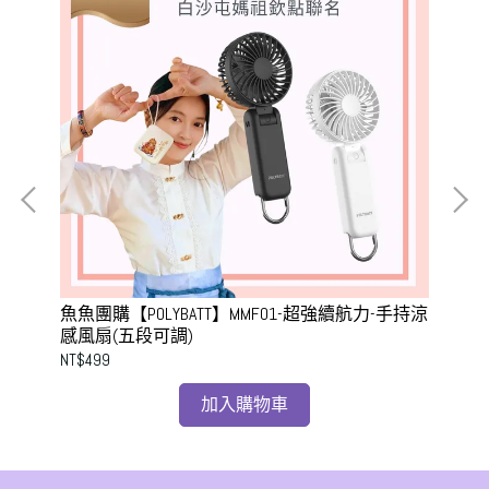
動電
魚魚團購【POLYBATT】MMF01-超強續航力-手持涼
魚魚
/
感風扇(五段可調)
時尚
自
NT$499
NT$
加入購物車