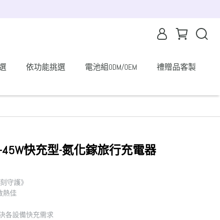
選
依功能挑選
電池組ODM/OEM
禮贈品客製
N12-45W快充型-氮化鎵旅行充電器
 時刻守護》
散熱佳
解決各設備快充需求