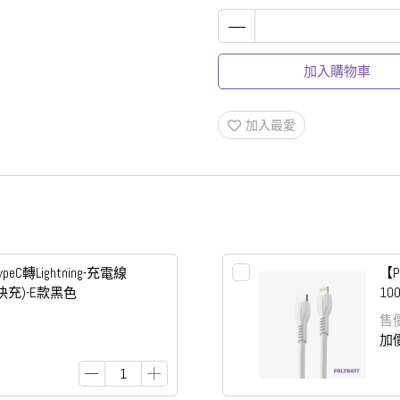
加入購物車
加入最愛
ypeC轉Lightning-充電線
【P
A快充)-E款黑色
10
售
加