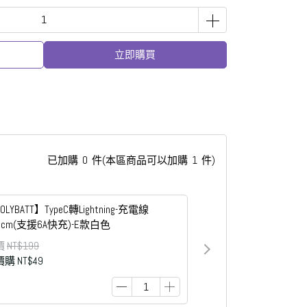
立即購買
已加購
0
件
(本區商品可以加購
1
件)
OLYBATT】TypeC轉Lightning-充電線
0cm(支援6A快充)-E款白色
價
NT$199
價購
NT$49