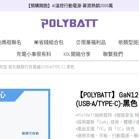
【預購開跑】AI溫控行動電源-募資熱銷2000萬
屯媽祖聯名
💟省錢組合包
⏰限量福利品
依類型挑
充電小事很有料
KOL開箱分享
聯繫我們
W快充型-氮化鎵旅行充電器(USB-A/TYPE-C)-黑色
【POLYBATT】Ga
(USB-A/TYPE-C)-黑色
▪︎POLYBATT始終堅持《極致安全
▪︎採用最新「GaN」技術，體積小
▪︎產品支援「PD」與「QC」快充
▪︎適用手機、平板、行動電源，