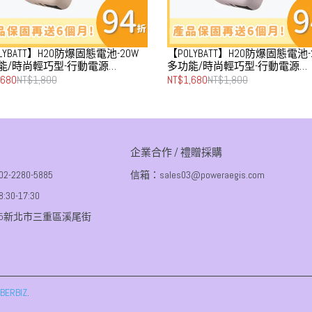
LYBATT】H20防爆固態電池-20W
【POLYBATT】H20防爆固態電池-
能/時尚輕巧型-行動電源
多功能/時尚輕巧型-行動電源
00mAh(雙PD快充/磁吸/自帶線)-晨
10000mAh(雙PD快充/磁吸/自帶
,680
NT$1,800
NT$1,680
NT$1,800
霧紫
企業合作 / 禮贈採購
2280-5885
信箱：sales03@poweraegis.com
0-17:30
55新北市三重區溪尾街
BERBIZ
.