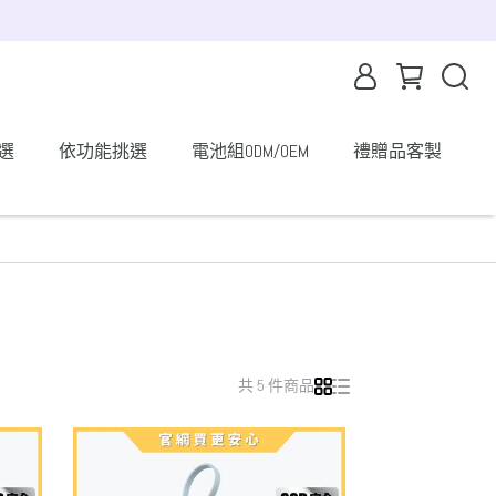
選
依功能挑選
電池組ODM/OEM
禮贈品客製
共 5 件商品