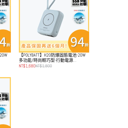
20W
【POLYBATT】H20防爆固態電池-20W
多功能/時尚輕巧型-行動電源
線)-牧
10000mAh(雙PD快充/磁吸/自帶線)-湖
NT$1,680
NT$1,800
水藍