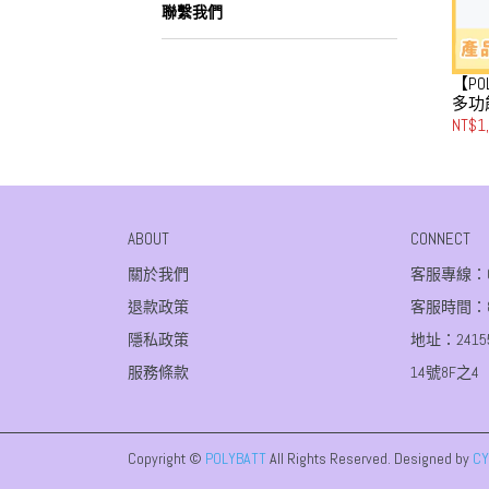
聯繫我們
【PO
多功
100
NT$1
霞粉
ABOUT
CONNECT
關於我們
客服專線：02-
退款政策
客服時間：8:3
隱私政策
地址：241
服務條款
14號8F之4
Copyright ©
POLYBATT
All Rights Reserved.
Designed by
CY