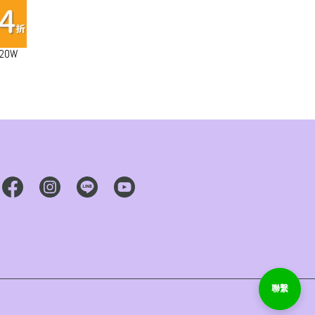
20W
線)-薄