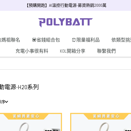
【預購開跑】AI溫控行動電源-募資熱銷2000萬
屯媽祖聯名
💟省錢組合包
⏰限量福利品
依類型挑
充電小事很有料
KOL開箱分享
聯繫我們
動電源-H20系列
排序