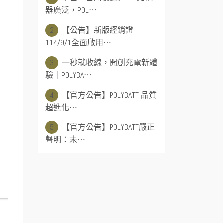
器廣泛，POL⋯
2
【公告】新版經銷證
114/9/1全面啟用⋯
3
一秒就收線，開創充電新體
驗｜POLYBA⋯
4
【官方公告】POLYBATT 品質
超進化⋯
5
【官方公告】POLYBATT嚴正
聲明：未⋯