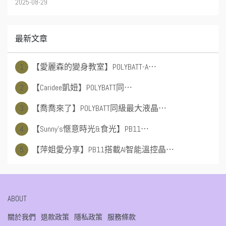
2025-08-29
最新文章
1
【愛麗森的變身教室】POLYBATT-A⋯
2
【Caridee凱妞】POLYBATT同⋯
3
【喬喬來了】POLYBATT同級最大液晶⋯
4
【Sunny's愜意時光&食光】PB11⋯
5
【萍姐愛分享】PB11搭載AI智能溫控晶⋯
ABOUT
關於我們
退款政策
隱私政策
服務條款