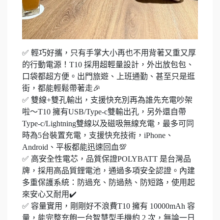
✅ 輕巧好攜，只有手掌大小再也不用背著又重又厚
的行動電源！T10 採用超輕量設計，外出放包包、
口袋都超方便。出門旅遊、上班通勤、甚至只是逛
街，都能輕鬆帶著走🎉
✅ 雙線+雙孔輸出，支援快充別再為誰先充電吵架
啦～T10 擁有USB/Type-c雙輸出孔，另外還自帶
Type-c/Lightning雙線以及磁吸無線充電，最多可同
時為5台裝置充電，支援快充技術，iPhone、
Android、平板都能迅速回血💯
✅ 高安全性電芯，品質保證POLYBATT 是台灣品
牌，採用高品質鋰電池，通過多項安全認證。內建
多重保護系統：防過充、防過熱、防短路，使用起
來安心又耐用✔️
✅ 容量實用，剛剛好不浪費T10 擁有 10000mAh 容
量，能完整充飽一台智慧型手機約 2 次，無論一日