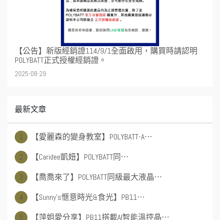
【公告】新版經銷證114/9/1全面啟用，購買時請認明
POLYBATT正式授權經銷證。
2025-08-29
最新文章
1
【愛麗森的變身教室】POLYBATT-A⋯
2
【Caridee凱妞】POLYBATT同⋯
3
【喬喬來了】POLYBATT同級最大液晶⋯
4
【Sunny's愜意時光&食光】PB11⋯
5
【萍姐愛分享】PB11搭載AI智能溫控晶⋯